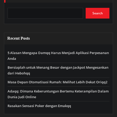
Search
Recent Posts
5 Alasan Mengapa Damqq Harus Menjadi Aplikasi Perpesanan
Anda
Bersiaplah untuk Menang Besar dengan Jackpot Mengesankan
dari Hebohqq
Masa Depan Otomatisasi Rumah: Melihat Lebih Dekat Oriqq2
Adaqq: Dimana Keberuntungan Bertemu Keterampilan Dalam
Dunia Judi Online
Rasakan Sensasi Poker dengan Emakqq