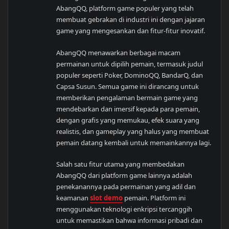
AbangQQ, platform game populer yang telah
membuat gebrakan di industri ini dengan jajaran
game yang mengesankan dan fitur-fitur inovatif.
AbangQQ menawarkan berbagai macam
permainan untuk dipilih pemain, termasuk judul
populer seperti Poker, DominoQQ, BandarQ, dan
Capsa Susun. Semua game ini dirancang untuk
memberikan pengalaman bermain game yang
mendebarkan dan imersif kepada para pemain,
dengan grafis yang memukau, efek suara yang
realistis, dan gameplay yang halus yang membuat
pemain datang kembali untuk memainkannya lagi.
Salah satu fitur utama yang membedakan
AbangQQ dari platform game lainnya adalah
penekanannya pada permainan yang adil dan
keamanan
slot demo
pemain. Platform ini
menggunakan teknologi enkripsi tercanggih
untuk memastikan bahwa informasi pribadi dan