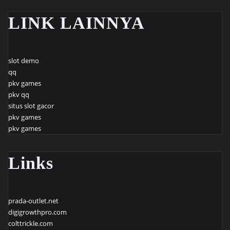
LINK LAINNYA
slot demo
qq
pkv games
pkv qq
situs slot gacor
pkv games
pkv games
Links
prada-outlet.net
digigrowthpro.com
colttrickle.com