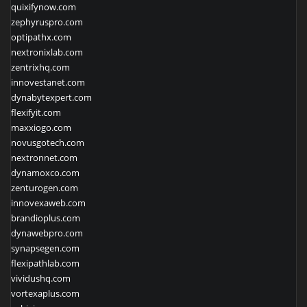
quixifynow.com
zephyruspro.com
optipathx.com
nextronixlab.com
zentrixhq.com
innovestanet.com
dynabytexpert.com
flexifyit.com
maxxiogo.com
novusgotech.com
nextronnet.com
dynamoxco.com
zenturogen.com
innovexaweb.com
brandioplus.com
dynawebpro.com
synapsegen.com
flexipathlab.com
vividushq.com
vortexaplus.com