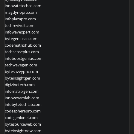
innovatetechco.com
magdynopro.com
infoplazapro.com
techreviveit.com
infowavexpert.com
bytegeniusco.com
codematrixhub.com
techsenseplus.com
infoboostgenius.com
techwavegen.com
bytesavvypro.com
byteinsightgen.com
digizinetech.com
infomatrixgen.com
innovexarolab.com
infobytetechlab.com
codespherepro.com
codegenixnet.com
bytesourceweb.com
byteinsightnow.com