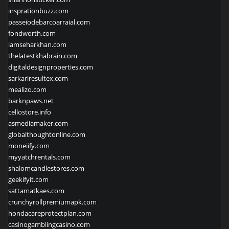
insprationbuzz.com
passeiodebarcoarraial.com
fondworth.com
iamseharkhan.com
thelatestkhabrain.com
digitaldesignproperties.com
sarkariresultex.com
mealizo.com
barknpaws.net
cellostore.info
asmediamaker.com
globalthoughtonline.com
moneiify.com
myyatchrentals.com
shalomcandlestores.com
geekifyit.com
sattamatkaes.com
crunchyrollpremiumapk.com
hondacareprotectplan.com
casinogamblingcasino.com