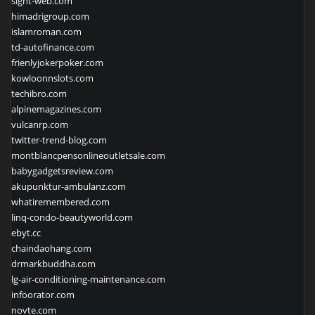
sight-web.com
himadrigroup.com
islamroman.com
td-autofinance.com
frienlyjokerpoker.com
kowloonnslots.com
techibro.com
alpinemagazines.com
vulcanrp.com
twitter-trend-blog.com
montblancpensonlineoutletsale.com
babygadgetsreview.com
akupunktur-ambulanz.com
whatiremembered.com
linq-condo-beautyworld.com
ebyt.cc
chaindaohang.com
drmarkbuddha.com
lg-air-conditioning-maintenance.com
infoorator.com
novte.com