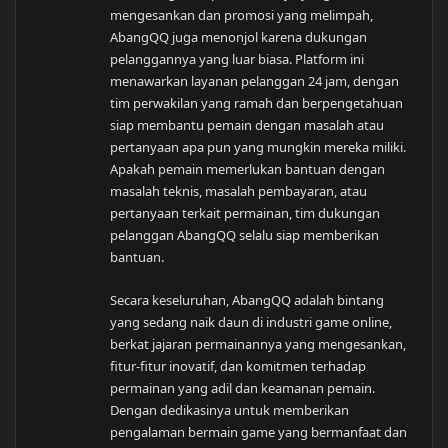
mengesankan dan promosi yang melimpah,
AbangQQ juga menonjol karena dukungan
pelanggannya yang luar biasa. Platform ini
menawarkan layanan pelanggan 24 jam, dengan
tim perwakilan yang ramah dan berpengetahuan
siap membantu pemain dengan masalah atau
pertanyaan apa pun yang mungkin mereka miliki.
Apakah pemain memerlukan bantuan dengan
masalah teknis, masalah pembayaran, atau
pertanyaan terkait permainan, tim dukungan
pelanggan AbangQQ selalu siap memberikan
bantuan.
Secara keseluruhan, AbangQQ adalah bintang
yang sedang naik daun di industri game online,
berkat jajaran permainannya yang mengesankan,
fitur-fitur inovatif, dan komitmen terhadap
permainan yang adil dan keamanan pemain.
Dengan dedikasinya untuk memberikan
pengalaman bermain game yang bermanfaat dan