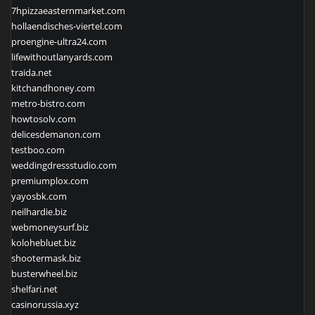
7hpizzaeasternmarket.com
hollaendisches-viertel.com
proengine-ultra24.com
lifewithoutlanyards.com
traida.net
kitchandhoney.com
metro-bistro.com
howtosolv.com
delicesdemanon.com
testboo.com
weddingdressstudio.com
premiumplox.com
yayosbk.com
neilhardie.biz
webmoneysurf.biz
kolohebluet.biz
shootermask.biz
busterwheel.biz
shelfari.net
casinorussia.xyz