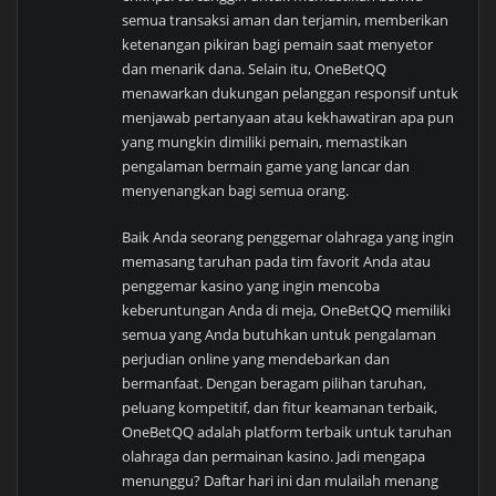
semua transaksi aman dan terjamin, memberikan
ketenangan pikiran bagi pemain saat menyetor
dan menarik dana. Selain itu, OneBetQQ
menawarkan dukungan pelanggan responsif untuk
menjawab pertanyaan atau kekhawatiran apa pun
yang mungkin dimiliki pemain, memastikan
pengalaman bermain game yang lancar dan
menyenangkan bagi semua orang.
Baik Anda seorang penggemar olahraga yang ingin
memasang taruhan pada tim favorit Anda atau
penggemar kasino yang ingin mencoba
keberuntungan Anda di meja, OneBetQQ memiliki
semua yang Anda butuhkan untuk pengalaman
perjudian online yang mendebarkan dan
bermanfaat. Dengan beragam pilihan taruhan,
peluang kompetitif, dan fitur keamanan terbaik,
OneBetQQ adalah platform terbaik untuk taruhan
olahraga dan permainan kasino. Jadi mengapa
menunggu? Daftar hari ini dan mulailah menang