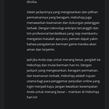
dicoba.
Selain jackpotnya yang mengesankan dan pilihan
permainannya yang beragam, Hebohqq juga
menawarkan keamanan dan dukungan pelanggan
terbaik. Dengan teknologi enkripsi tercanggih dan
tim profesional berdedikasi yang siap membantu
mengatasi masalah apa pun, pemain dapat yakin
bahwa pengalaman bermain game mereka akan
aman dan terjamin.
Jadi jika Anda siap untuk menang besar, pergilah ke
Hebohqq dan mulai bermain hari ini. Dengan
jackpot yang mengesankan, beragam permainan,
dan keamanan terbaik, Hebohqq adalah tujuan
utama bagi para penggemar perjudian online yang
ingin menjadi kaya. Jangan lewatkan kesempatan
Anda untuk menang besar – mainkan di Hebohqq
hari ini!