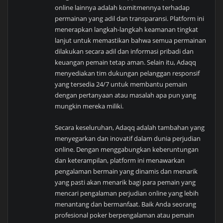
online lainnya adalah komitmennya terhadap
permainan yang adil dan transparansi. Platform ini
menerapkan langkah-langkah keamanan tingkat
lanjut untuk memastikan bahwa semua permainan
dilakukan secara adil dan informasi pribadi dan
keuangan pemain tetap aman. Selain itu, Adaqq
menyediakan tim dukungan pelanggan responsif
yang tersedia 24/7 untuk membantu pemain
dengan pertanyaan atau masalah apa pun yang
mungkin mereka miliki.
Secara keseluruhan, Adaqq adalah tambahan yang
menyegarkan dan inovatif dalam dunia perjudian
online. Dengan menggabungkan keberuntungan
dan keterampilan, platform ini menawarkan
pengalaman bermain yang dinamis dan menarik
yang pasti akan menarik bagi para pemain yang
mencari pengalaman perjudian online yang lebih
menantang dan bermanfaat. Baik Anda seorang
profesional poker berpengalaman atau pemain