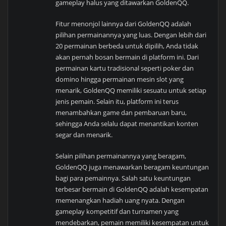
gameplay halus yang ditawarkan GoldenQQ.
Fitur menonjol lainnya dari GoldenQQ adalah
pilihan permainannya yang luas. Dengan lebih dari
20 permainan berbeda untuk dipilih, Anda tidak
akan pernah bosan bermain di platform ini. Dari
permainan kartu tradisional seperti poker dan
domino hingga permainan mesin slot yang
menarik, GoldenQQ memiliki sesuatu untuk setiap
jenis pemain. Selain itu, platform ini terus
menambahkan game dan pembaruan baru,
sehingga Anda selalu dapat menantikan konten
segar dan menarik.
Selain pilihan permainannya yang beragam,
GoldenQQ juga menawarkan beragam keuntungan
bagi para pemainnya. Salah satu keuntungan
terbesar bermain di GoldenQQ adalah kesempatan
memenangkan hadiah uang nyata. Dengan
gameplay kompetitif dan turnamen yang
mendebarkan, pemain memiliki kesempatan untuk