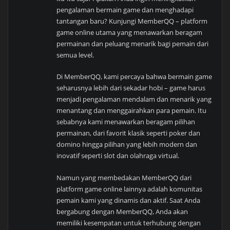
pengalaman bermain game dan menghadapi
tantangan baru? Kunjungi MemberQQ – platform
game online utama yang menawarkan beragam
permainan dan peluang menarik bagi pemain dari
semua level.
Di MemberQQ, kami percaya bahwa bermain game
seharusnya lebih dari sekadar hobi – game harus
menjadi pengalaman mendalam dan menarik yang
menantang dan menggairahkan para pemain. Itu
sebabnya kami menawarkan beragam pilihan
permainan, dari favorit klasik seperti poker dan
domino hingga pilihan yang lebih modern dan
inovatif seperti slot dan olahraga virtual.
Namun yang membedakan MemberQQ dari
platform game online lainnya adalah komunitas
pemain kami yang dinamis dan aktif. Saat Anda
bergabung dengan MemberQQ, Anda akan
memiliki kesempatan untuk terhubung dengan