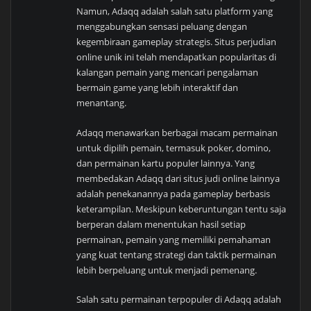
Namun, Adaqq adalah salah satu platform yang
menggabungkan sensasi peluang dengan
kegembiraan gameplay strategis. Situs perjudian
online unik ini telah mendapatkan popularitas di
kalangan pemain yang mencari pengalaman
bermain game yang lebih interaktif dan
menantang.
Adaqq menawarkan berbagai macam permainan
untuk dipilih pemain, termasuk poker, domino,
dan permainan kartu populer lainnya. Yang
membedakan Adaqq dari situs judi online lainnya
adalah penekanannya pada gameplay berbasis
keterampilan. Meskipun keberuntungan tentu saja
berperan dalam menentukan hasil setiap
permainan, pemain yang memiliki pemahaman
yang kuat tentang strategi dan taktik permainan
lebih berpeluang untuk menjadi pemenang.
Salah satu permainan terpopuler di Adaqq adalah