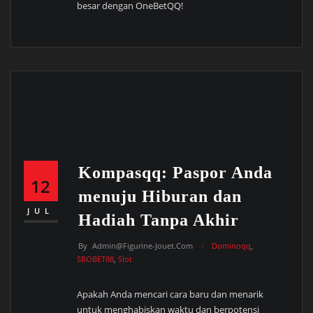
besar dengan OneBetQQ!
Kompasqq: Paspor Anda
12
menuju Hiburan dan
JUL
Hadiah Tanpa Akhir
By
Admin@figurine-Jouet.com
Dominoqq
,
SBOBET88
,
Slot
Apakah Anda mencari cara baru dan menarik
untuk menghabiskan waktu dan berpotensi