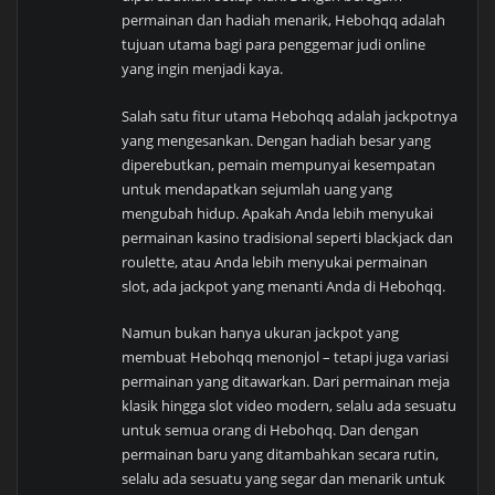
permainan dan hadiah menarik, Hebohqq adalah
tujuan utama bagi para penggemar judi online
yang ingin menjadi kaya.
Salah satu fitur utama Hebohqq adalah jackpotnya
yang mengesankan. Dengan hadiah besar yang
diperebutkan, pemain mempunyai kesempatan
untuk mendapatkan sejumlah uang yang
mengubah hidup. Apakah Anda lebih menyukai
permainan kasino tradisional seperti blackjack dan
roulette, atau Anda lebih menyukai permainan
slot, ada jackpot yang menanti Anda di Hebohqq.
Namun bukan hanya ukuran jackpot yang
membuat Hebohqq menonjol – tetapi juga variasi
permainan yang ditawarkan. Dari permainan meja
klasik hingga slot video modern, selalu ada sesuatu
untuk semua orang di Hebohqq. Dan dengan
permainan baru yang ditambahkan secara rutin,
selalu ada sesuatu yang segar dan menarik untuk