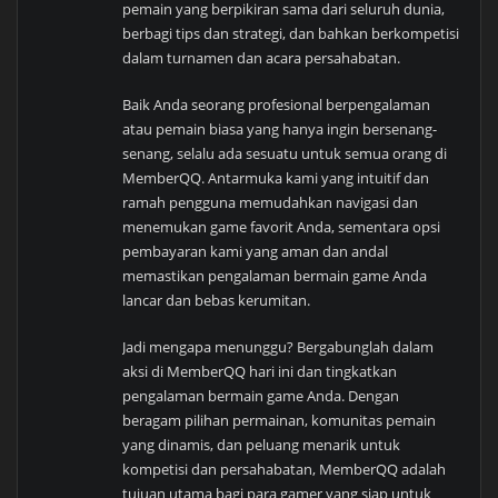
pemain yang berpikiran sama dari seluruh dunia,
berbagi tips dan strategi, dan bahkan berkompetisi
dalam turnamen dan acara persahabatan.
Baik Anda seorang profesional berpengalaman
atau pemain biasa yang hanya ingin bersenang-
senang, selalu ada sesuatu untuk semua orang di
MemberQQ. Antarmuka kami yang intuitif dan
ramah pengguna memudahkan navigasi dan
menemukan game favorit Anda, sementara opsi
pembayaran kami yang aman dan andal
memastikan pengalaman bermain game Anda
lancar dan bebas kerumitan.
Jadi mengapa menunggu? Bergabunglah dalam
aksi di MemberQQ hari ini dan tingkatkan
pengalaman bermain game Anda. Dengan
beragam pilihan permainan, komunitas pemain
yang dinamis, dan peluang menarik untuk
kompetisi dan persahabatan, MemberQQ adalah
tujuan utama bagi para gamer yang siap untuk