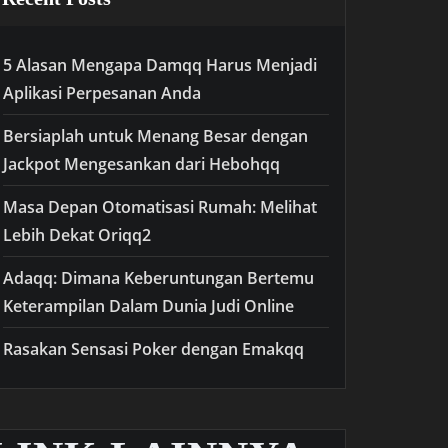
5 Alasan Mengapa Damqq Harus Menjadi
Aplikasi Perpesanan Anda
Bersiaplah untuk Menang Besar dengan
Jackpot Mengesankan dari Hebohqq
Masa Depan Otomatisasi Rumah: Melihat
Lebih Dekat Oriqq2
Adaqq: Dimana Keberuntungan Bertemu
Keterampilan Dalam Dunia Judi Online
Rasakan Sensasi Poker dengan Emakqq