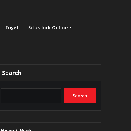
Togel
Situs Judi Online
Search
Search
Recent Posts