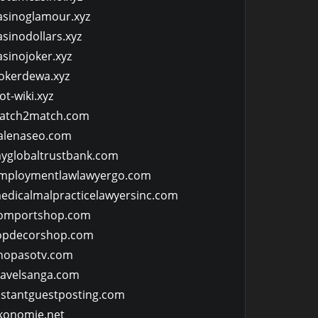
asinoglamour.xyz
asinodollars.xyz
asinojoker.xyz
okerdewa.xyz
lot-wiki.xyz
atch2match.com
alenaseo.com
yglobaltrustbank.com
mploymentlawlawyergo.com
edicalmalpracticelawyersinc.com
omportshop.com
opdecorshop.com
hopasotv.com
ravelsanga.com
nstantguestposting.com
konomie.net