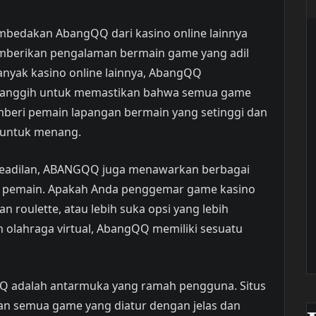
embedakan AbangQQ dari kasino online lainnya
berikan pengalaman bermain game yang adil
banyak kasino online lainnya, AbangQQ
canggih untuk memastikan bahwa semua game
mberi pemain lapangan bermain yang setinggi dan
 untuk menang.
keadilan, ABANGQQ juga menawarkan berbagai
h pemain. Apakah Anda penggemar game kasino
dan roulette, atau lebih suka opsi yang lebih
n olahraga virtual, AbangQQ memiliki sesuatu
gQQ adalah antarmuka yang ramah pengguna. Situs
gan semua game yang diatur dengan jelas dan