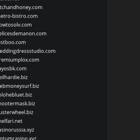
itchandhoney.com
etro-bistro.com
owtosolv.com
elicesdemanon.com
estboo.com
eddingdressstudio.com
remiumplox.com
ayosbk.com
eilhardie.biz
ebmoneysurf.biz
olohebluet.biz
hootermask.biz
usterwheel.biz
helfari.net
asinorussia.xyz
lotumcasino.xyz