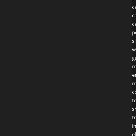
c
c
c
p
s
w
g
m
e
m
c
t
s
t
i
e