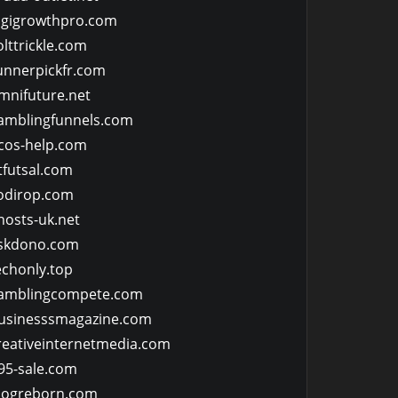
igigrowthpro.com
olttrickle.com
unnerpickfr.com
mnifuture.net
amblingfunnels.com
cos-help.com
tfutsal.com
odirop.com
hosts-uk.net
skdono.com
echonly.top
amblingcompete.com
usinesssmagazine.com
reativeinternetmedia.com
95-sale.com
logreborn.com