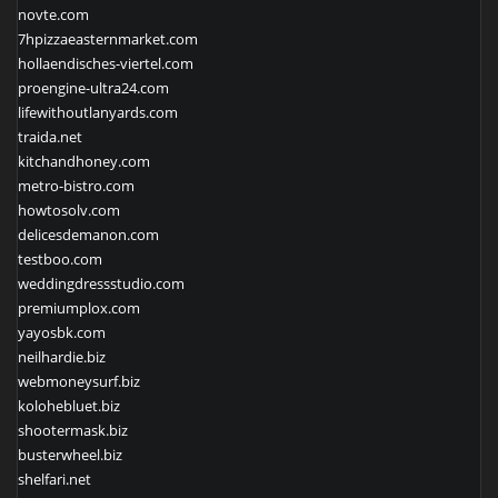
novte.com
7hpizzaeasternmarket.com
hollaendisches-viertel.com
proengine-ultra24.com
lifewithoutlanyards.com
traida.net
kitchandhoney.com
metro-bistro.com
howtosolv.com
delicesdemanon.com
testboo.com
weddingdressstudio.com
premiumplox.com
yayosbk.com
neilhardie.biz
webmoneysurf.biz
kolohebluet.biz
shootermask.biz
busterwheel.biz
shelfari.net