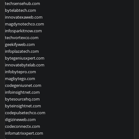
techsensehub.com
bytelabtech.com
innovatexaweb.com
magdynotechco.com
infosparkitnow.com
techvortexco.com
geekifyweb.com
infoplazatech.com
bytegeniusxpert.com
innovatebytelab.com
infobytepro.com
magbytego.com
codegeniusnet.com
infoinsightnet.com
bytesourcehq.com
byteinsightnet.com
codepulsetechco.com
digizineweb.com
codeconnectx.com
infomatrixxpert.com