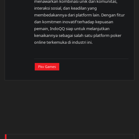
menawarkan kombinasi unik dari komunitas,
interaksi sosial, dan keadilan yang
membedakannya dari platform lain. Dengan fitur
dan komitmen inovatif terhadap kepuasan
pemain, IndoQQ siap untuk melanjutkan
kenaikannya sebagai salah satu platform poker
online terkemuka di industri ini.
Pkv Games