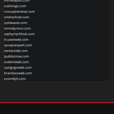
vortexaplus.com
cubixiogo.com
novuspherenet.com
orbitechnet.com
optiwavex.com
omnidynoco.com
zephyrtechhub.com
truzestweb.com
synapsexpert.com
zentarolab.com
quikbiznow.com
xceleroweb.com
optigogoweb.com
brandaroweb.com
zoomifyit.com