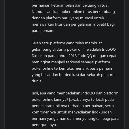
permainan keterampilan dan peluang virtual.
Namun, lanskap poker online terus berkembang,
dengan platform baru yang muncul untuk
menawarkan fitur dan pengalaman inovatif bagi
para pemain.
Salah satu platform yang telah membuat
gelombang di dunia poker online adalah IndoQQ.
Didirikan pada tahun 2018, IndoQQ dengan cepat
meningkat menjadi terkenal sebagai platform
poker online terkemuka, menarik basis pemain
yang besar dan berdedikasi dari seluruh penjuru
dunia.
Jadi, apa yang membedakan IndoQQ dari platform
poker online lainnya? Jawabannya terletak pada
pendekatan uniknya terhadap permainan, serta
komitmennya untuk menyediakan lingkungan
bermain yang aman dan menyenangkan bagi para
penggunanya.