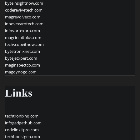
byteinsightnow.com
coderevivetech.com
magrevolveco.com
innovexarotech.com
infovortexpro.com
magcircuitplus.com
techscopeitnow.com
bytetronixnet.com
bytejetxpert.com
maginspectco.com
magdynogo.com
Links
techtronixhq.com
infogadgethub.com
codelinkitpro.com
techboostgen.com