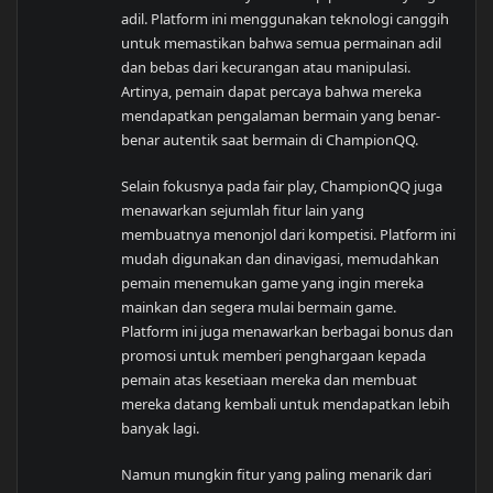
adil. Platform ini menggunakan teknologi canggih
untuk memastikan bahwa semua permainan adil
dan bebas dari kecurangan atau manipulasi.
Artinya, pemain dapat percaya bahwa mereka
mendapatkan pengalaman bermain yang benar-
benar autentik saat bermain di ChampionQQ.
Selain fokusnya pada fair play, ChampionQQ juga
menawarkan sejumlah fitur lain yang
membuatnya menonjol dari kompetisi. Platform ini
mudah digunakan dan dinavigasi, memudahkan
pemain menemukan game yang ingin mereka
mainkan dan segera mulai bermain game.
Platform ini juga menawarkan berbagai bonus dan
promosi untuk memberi penghargaan kepada
pemain atas kesetiaan mereka dan membuat
mereka datang kembali untuk mendapatkan lebih
banyak lagi.
Namun mungkin fitur yang paling menarik dari