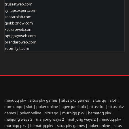
truzestweb.com
synapsexpert.com
zentarolab.com
quikbiznow.com
xceleroweb.com
optigogoweb.com
brandaroweb.com
zoomifyit.com
menuqq pkv
|
situs pkv games
|
situs pkv games
|
situs qq
|
slot
|
dominoqq
|
slot
|
poker online
|
agen judi bola
|
situs slot
|
situs pkv
games
|
poker online
|
situs qq
|
murniqq pkv
|
hematqq pkv
|
mahjong ways 2
|
mahjong ways 2
|
mahjong ways 2
|
menuqq pkv
|
murniqq pkv
|
hematqq pkv
|
situs pkv games
|
poker online
|
situs