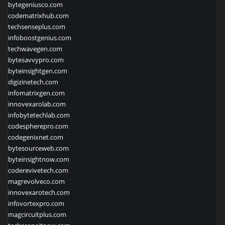
bytegeniusco.com
codematrixhub.com
techsenseplus.com
infoboostgenius.com
techwavegen.com
bytesavvypro.com
byteinsightgen.com
digizinetech.com
infomatrixgen.com
innovexarolab.com
infobytetechlab.com
codespherepro.com
codegenixnet.com
bytesourceweb.com
byteinsightnow.com
coderevivetech.com
magrevolveco.com
innovexarotech.com
infovortexpro.com
magcircuitplus.com