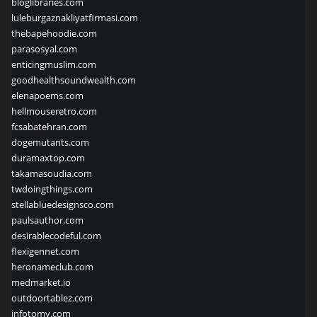
bloglibraries.com
luleburgaznakliyatfirmasi.com
thebapehoodie.com
parasosyal.com
enticingmuslim.com
goodhealthsoundwealth.com
elenapoems.com
hellmouseretro.com
fcsabatehran.com
dogemutants.com
duramaxtop.com
takamasoudia.com
twdoingthings.com
stellabluedesignsco.com
paulsauthor.com
desirablecodeful.com
flexigennet.com
heronameclub.com
medmarket.io
outdoortablez.com
infotomy.com