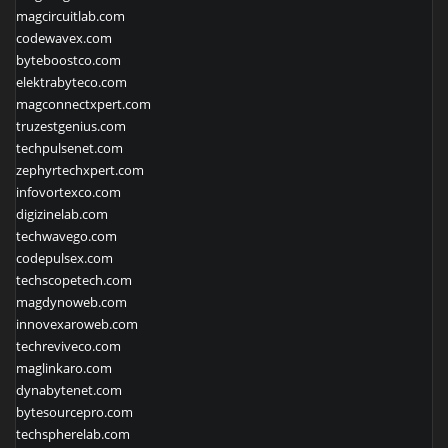
magcircuitlab.com
codewavex.com
byteboostco.com
elektrabyteco.com
magconnectxpert.com
truzestgenius.com
techpulsenet.com
zephyrtechxpert.com
infovortexco.com
digizinelab.com
techwavego.com
codepulsex.com
techscopetech.com
magdynoweb.com
innovexaroweb.com
techreviveco.com
maglinkaro.com
dynabytenet.com
bytesourcepro.com
techspherelab.com