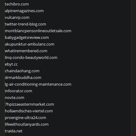
techibro.com
alpinemagazines.com
vulcanrp.com
twitter-trend-blog.com
montblancpensonlineoutletsale.com
babygadgetsreview.com
akupunktur-ambulanz.com
whatiremembered.com
linq-condo-beautyworld.com
ebyt.cc
chaindaohang.com
drmarkbuddha.com
lg-air-conditioning-maintenance.com
infoorator.com
novte.com
7hpizzaeasternmarket.com
hollaendisches-viertel.com
proengine-ultra24.com
lifewithoutlanyards.com
traida.net