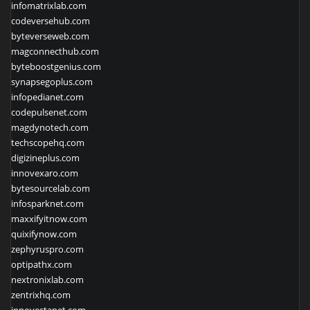
infomatrixlab.com
codeversehub.com
byteverseweb.com
magconnecthub.com
byteboostgenius.com
synapsegoplus.com
infopedianet.com
codepulsenet.com
magdynotech.com
techscopehq.com
digizineplus.com
innovexaro.com
bytesourcelab.com
infosparknet.com
maxxifyitnow.com
quixifynow.com
zephyruspro.com
optipathx.com
nextronixlab.com
zentrixhq.com