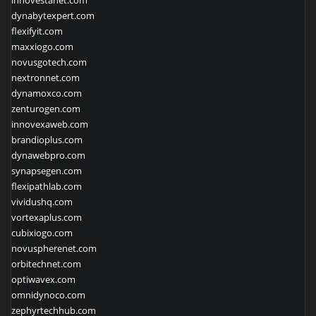
innovestanet.com
dynabytexpert.com
flexifyit.com
maxxiogo.com
novusgotech.com
nextronnet.com
dynamoxco.com
zenturogen.com
innovexaweb.com
brandioplus.com
dynawebpro.com
synapsegen.com
flexipathlab.com
vividushq.com
vortexaplus.com
cubixiogo.com
novuspherenet.com
orbitechnet.com
optiwavex.com
omnidynoco.com
zephyrtechhub.com