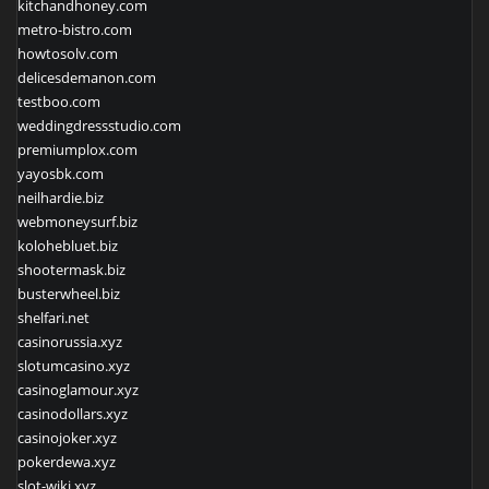
kitchandhoney.com
metro-bistro.com
howtosolv.com
delicesdemanon.com
testboo.com
weddingdressstudio.com
premiumplox.com
yayosbk.com
neilhardie.biz
webmoneysurf.biz
kolohebluet.biz
shootermask.biz
busterwheel.biz
shelfari.net
casinorussia.xyz
slotumcasino.xyz
casinoglamour.xyz
casinodollars.xyz
casinojoker.xyz
pokerdewa.xyz
slot-wiki.xyz