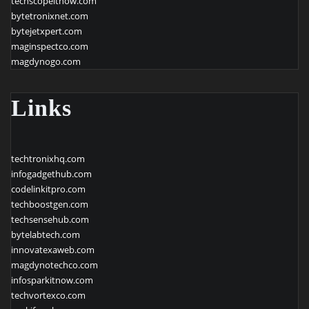
techscopeitnow.com
bytetronixnet.com
bytejetxpert.com
maginspectco.com
magdynogo.com
Links
techtronixhq.com
infogadgethub.com
codelinkitpro.com
techboostgen.com
techsensehub.com
bytelabtech.com
innovatexaweb.com
magdynotechco.com
infosparkitnow.com
techvortexco.com