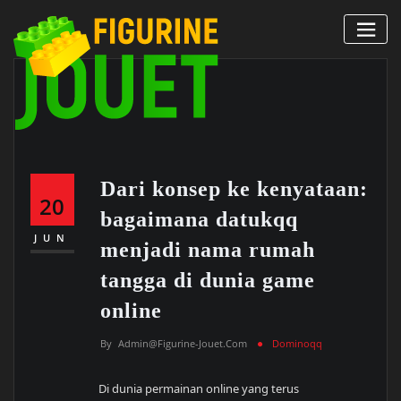
Skip
to
content
Dari konsep ke kenyataan:
20
bagaimana datukqq
JUN
menjadi nama rumah
tangga di dunia game
online
By
Admin@figurine-Jouet.com
Dominoqq
Di dunia permainan online yang terus