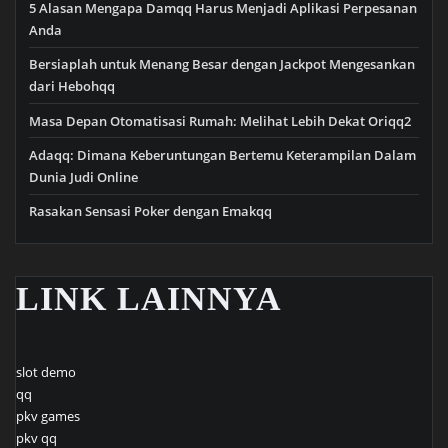
5 Alasan Mengapa Damqq Harus Menjadi Aplikasi Perpesanan
Anda
Bersiaplah untuk Menang Besar dengan Jackpot Mengesankan
dari Hebohqq
Masa Depan Otomatisasi Rumah: Melihat Lebih Dekat Oriqq2
Adaqq: Dimana Keberuntungan Bertemu Keterampilan Dalam
Dunia Judi Online
Rasakan Sensasi Poker dengan Emakqq
LINK LAINNYA
slot demo
qq
pkv games
pkv qq