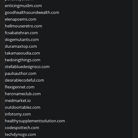
enticingmuslim.com
goodhealthsoundwealth.com
elenapoems.com
hellmouseretro.com
fcsabatehran.com
dogemutants.com
duramaxtop.com
takamasoudia.com
twdoingthings.com
stellabluedesignsco.com
paulsauthor.com
desirablecodeful.com
flexigennet.com
heronameclub.com
medmarket.io
outdoortablez.com
infotomy.com
healthysupplementsolution.com
codespottech.com
techdynogo.com