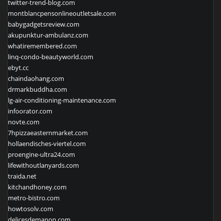
twitter-trend-blog.com
montblancpensonlineoutletsale.com
babygadgetsreview.com
akupunktur-ambulanz.com
whatiremembered.com
linq-condo-beautyworld.com
ebyt.cc
chaindaohang.com
drmarkbuddha.com
lg-air-conditioning-maintenance.com
infoorator.com
novte.com
7hpizzaeasternmarket.com
hollaendisches-viertel.com
proengine-ultra24.com
lifewithoutlanyards.com
traida.net
kitchandhoney.com
metro-bistro.com
howtosolv.com
delicesdemanon.com