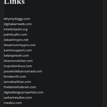
Links
whymydoggy.com
digitalearnweb.com
interbolaslot.org
palmkuafor.com
dataentrypro.net
dreamrummypro.com
kaiminsupport.com
belanjareceh.com
shannonsticker.com
insprationbuzz.com
passeiodebarcoarraial.com
fondworth.com
iamseharkhan.com
thelatestkhabrain.com
digitaldesignproperties.com
sarkariresultex.com
mealizo.com