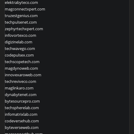
elektrabyteco.com
magconnectxpert.com
truzestgenius.com
techpulsenet.com
zephyrtechxpert.com
infovortexco.com
digizinelab.com
techwavego.com
codepulsex.com
techscopetech.com
magdynoweb.com
innovexaroweb.com
techreviveco.com
maglinkaro.com
dynabytenet.com
bytesourcepro.com
techspherelab.com
infomatrixlab.com
codeversehub.com
byteverseweb.com