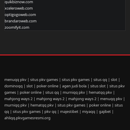
quikbiznow.com
xceleroweb.com
optigogoweb.com
brandaroweb.com
zoomifyit.com
menuqq pkv
|
situs pkv games
|
situs pkv games
|
situs qq
|
slot
|
dominoqq
|
slot
|
poker online
|
agen judi bola
|
situs slot
|
situs pkv
games
|
poker online
|
situs qq
|
murniqq pkv
|
hematqq pkv
|
mahjong ways 2
|
mahjong ways 2
|
mahjong ways 2
|
menuqq pkv
|
murniqq pkv
|
hematqq pkv
|
situs pkv games
|
poker online
|
situs
qq
|
situs pkv games
|
pkv qq
|
majestibet
|
miyaqq
|
gajibet
|
ahliqq.pkvgamesresmi.org