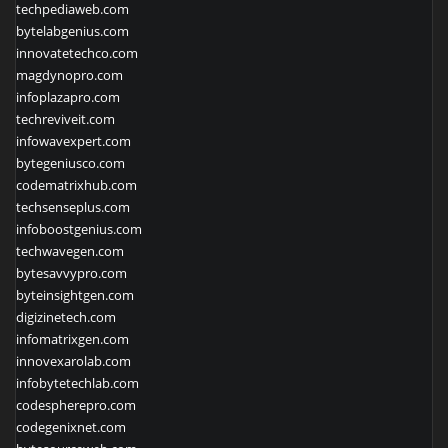
techpediaweb.com
bytelabgenius.com
innovatetechco.com
magdynopro.com
infoplazapro.com
techreviveit.com
infowavexpert.com
bytegeniusco.com
codematrixhub.com
techsenseplus.com
infoboostgenius.com
techwavegen.com
bytesavvypro.com
byteinsightgen.com
digizinetech.com
infomatrixgen.com
innovexarolab.com
infobytetechlab.com
codespherepro.com
codegenixnet.com