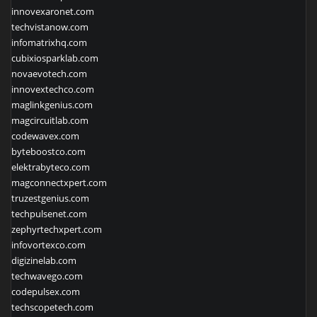
innovexaronet.com
techvistanow.com
infomatrixhq.com
cubixiosparklab.com
novaevotech.com
innovextechco.com
maglinkgenius.com
magcircuitlab.com
codewavex.com
byteboostco.com
elektrabyteco.com
magconnectxpert.com
truzestgenius.com
techpulsenet.com
zephyrtechxpert.com
infovortexco.com
digizinelab.com
techwavego.com
codepulsex.com
techscopetech.com