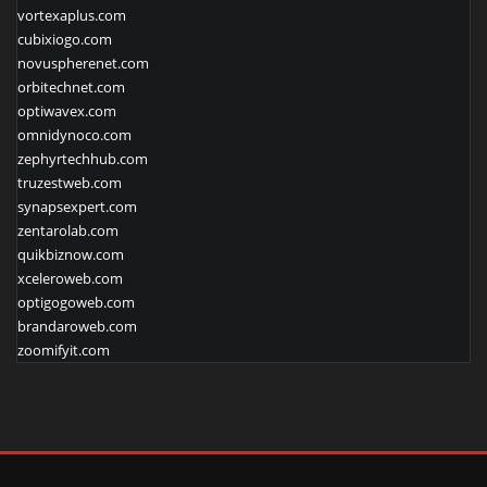
vortexaplus.com
cubixiogo.com
novuspherenet.com
orbitechnet.com
optiwavex.com
omnidynoco.com
zephyrtechhub.com
truzestweb.com
synapsexpert.com
zentarolab.com
quikbiznow.com
xceleroweb.com
optigogoweb.com
brandaroweb.com
zoomifyit.com