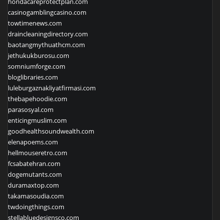
hondacareprotectplan.com
casinogamblingcasino.com
towtimenews.com
draincleaningdirectory.com
baotangmythuathcm.com
jethukukburosu.com
somniumforge.com
bloglibraries.com
luleburgaznakliyatfirmasi.com
thebapehoodie.com
parasosyal.com
enticingmuslim.com
goodhealthsoundwealth.com
elenapoems.com
hellmouseretro.com
fcsabatehran.com
dogemutants.com
duramaxtop.com
takamasoudia.com
twdoingthings.com
stellabluedesignsco.com