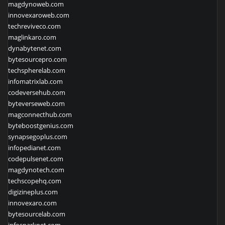
magdynoweb.com
innovexaroweb.com
techreviveco.com
maglinkaro.com
dynabytenet.com
bytesourcepro.com
techspherelab.com
infomatrixlab.com
codeversehub.com
byteverseweb.com
magconnecthub.com
byteboostgenius.com
synapsegoplus.com
infopedianet.com
codepulsenet.com
magdynotech.com
techscopehq.com
digizineplus.com
innovexaro.com
bytesourcelab.com
infosparknet.com