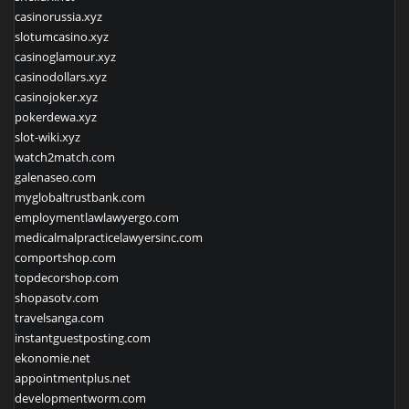
casinorussia.xyz
slotumcasino.xyz
casinoglamour.xyz
casinodollars.xyz
casinojoker.xyz
pokerdewa.xyz
slot-wiki.xyz
watch2match.com
galenaseo.com
myglobaltrustbank.com
employmentlawlawyergo.com
medicalmalpracticelawyersinc.com
comportshop.com
topdecorshop.com
shopasotv.com
travelsanga.com
instantguestposting.com
ekonomie.net
appointmentplus.net
developmentworm.com