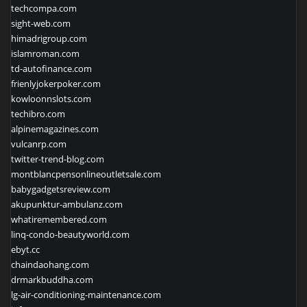
techcompa.com
sight-web.com
himadrigroup.com
islamroman.com
td-autofinance.com
frienlyjokerpoker.com
kowloonnslots.com
techibro.com
alpinemagazines.com
vulcanrp.com
twitter-trend-blog.com
montblancpensonlineoutletsale.com
babygadgetsreview.com
akupunktur-ambulanz.com
whatiremembered.com
linq-condo-beautyworld.com
ebyt.cc
chaindaohang.com
drmarkbuddha.com
lg-air-conditioning-maintenance.com