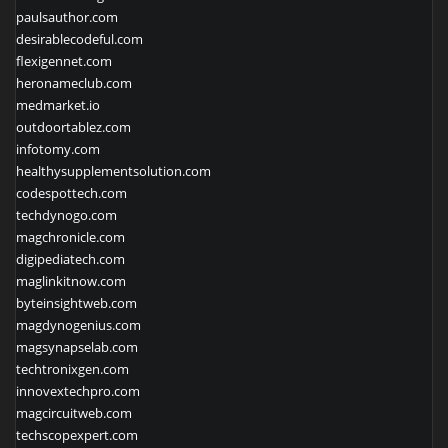
paulsauthor.com
desirablecodeful.com
flexigennet.com
heronameclub.com
medmarket.io
outdoortablez.com
infotomy.com
healthysupplementsolution.com
codespottech.com
techdynogo.com
magchronicle.com
digipediatech.com
maglinkitnow.com
byteinsightweb.com
magdynogenius.com
magsynapselab.com
techtronixgen.com
innovextechpro.com
magcircuitweb.com
techscopexpert.com