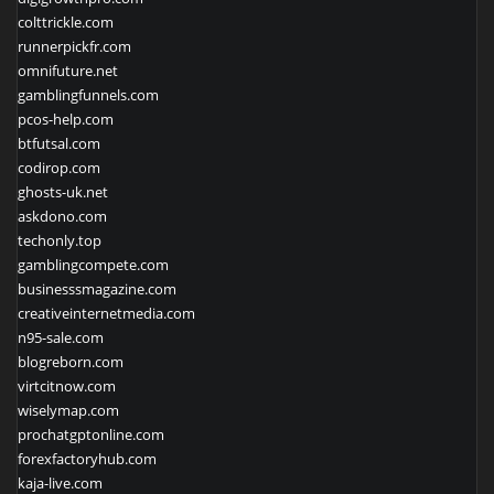
colttrickle.com
runnerpickfr.com
omnifuture.net
gamblingfunnels.com
pcos-help.com
btfutsal.com
codirop.com
ghosts-uk.net
askdono.com
techonly.top
gamblingcompete.com
businesssmagazine.com
creativeinternetmedia.com
n95-sale.com
blogreborn.com
virtcitnow.com
wiselymap.com
prochatgptonline.com
forexfactoryhub.com
kaja-live.com