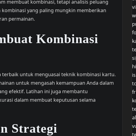
lam membuat kombinasi, tetapi analisis peluang
v
 kombinasi yang paling mungkin memberikan
w
taran permainan.
p
f
mbuat Kombinasi
k
t
s
h
ra terbaik untuk menguasai teknik kombinasi kartu.
i
ermainan untuk mengasah kemampuan Anda dalam
t
ng efektif. Latihan ini juga membantu
f
kurasi dalam membuat keputusan selama
k
t
a
 Strategi
v
t