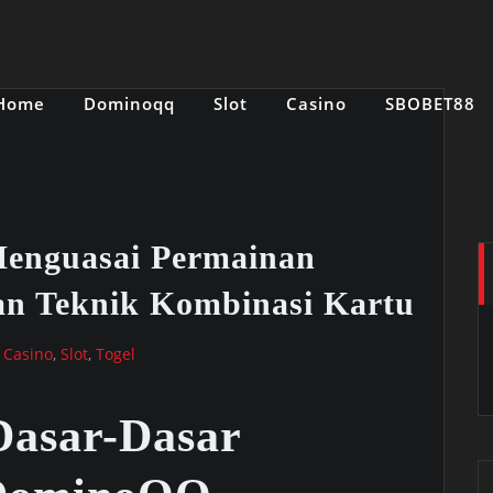
Home
Dominoqq
Slot
Casino
SBOBET88
Menguasai Permainan
n Teknik Kombinasi Kartu
Casino
,
Slot
,
Togel
asar-Dasar