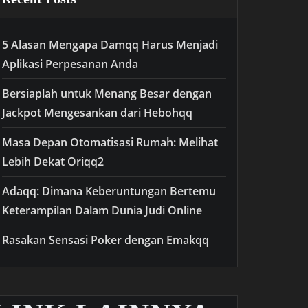
5 Alasan Mengapa Damqq Harus Menjadi
Aplikasi Perpesanan Anda
Bersiaplah untuk Menang Besar dengan
Jackpot Mengesankan dari Hebohqq
Masa Depan Otomatisasi Rumah: Melihat
Lebih Dekat Oriqq2
Adaqq: Dimana Keberuntungan Bertemu
Keterampilan Dalam Dunia Judi Online
Rasakan Sensasi Poker dengan Emakqq