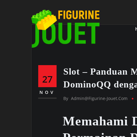
Skip
to
content
Slot – Panduan 
27
DominoQQ denga
NOV
By
Admin@figurine-Jouet.com
Memahami D