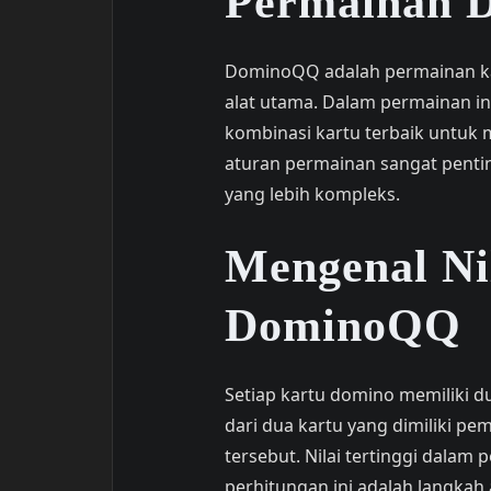
Permainan 
DominoQQ adalah permainan k
alat utama. Dalam permainan i
kombinasi kartu terbaik untuk
aturan permainan sangat penti
yang lebih kompleks.
Mengenal Ni
DominoQQ
Setiap kartu domino memiliki du
dari dua kartu yang dimiliki pe
tersebut. Nilai tertinggi dala
perhitungan ini adalah langka