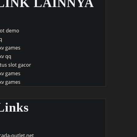
LINK LAINNYA
lot demo
q
kv games
kv qq
itus slot gacor
kv games
kv games
Links
rada-outlet.net