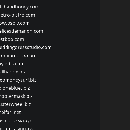
itchandhoney.com
etro-bistro.com
owtosolv.com
elicesdemanon.com
estboo.com
eddingdressstudio.com
remiumplox.com
ayosbk.com
eilhardie.biz
ebmoneysurf.biz
olohebluet.biz
hootermask.biz
usterwheel.biz
helfari.net
asinorussia.xyz
lotumcasino.xyz