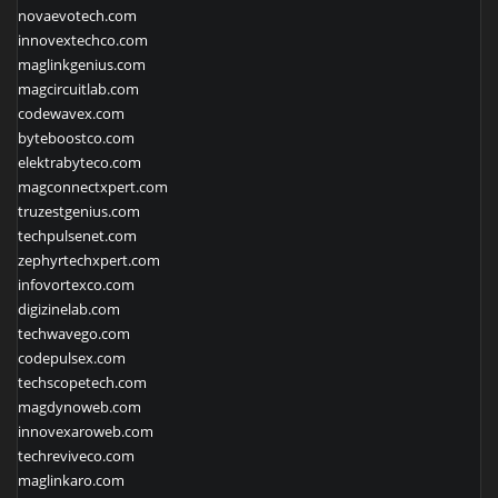
novaevotech.com
innovextechco.com
maglinkgenius.com
magcircuitlab.com
codewavex.com
byteboostco.com
elektrabyteco.com
magconnectxpert.com
truzestgenius.com
techpulsenet.com
zephyrtechxpert.com
infovortexco.com
digizinelab.com
techwavego.com
codepulsex.com
techscopetech.com
magdynoweb.com
innovexaroweb.com
techreviveco.com
maglinkaro.com