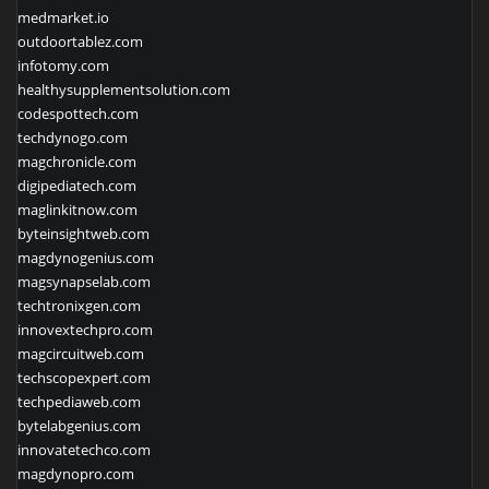
medmarket.io
outdoortablez.com
infotomy.com
healthysupplementsolution.com
codespottech.com
techdynogo.com
magchronicle.com
digipediatech.com
maglinkitnow.com
byteinsightweb.com
magdynogenius.com
magsynapselab.com
techtronixgen.com
innovextechpro.com
magcircuitweb.com
techscopexpert.com
techpediaweb.com
bytelabgenius.com
innovatetechco.com
magdynopro.com