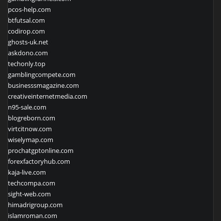
pcos-help.com
btfutsal.com
codirop.com
ghosts-uk.net
askdono.com
techonly.top
gamblingcompete.com
businesssmagazine.com
creativeinternetmedia.com
n95-sale.com
blogreborn.com
virtcitnow.com
wiselymap.com
prochatgptonline.com
forexfactoryhub.com
kaja-live.com
techcompa.com
sight-web.com
himadrigroup.com
islamroman.com