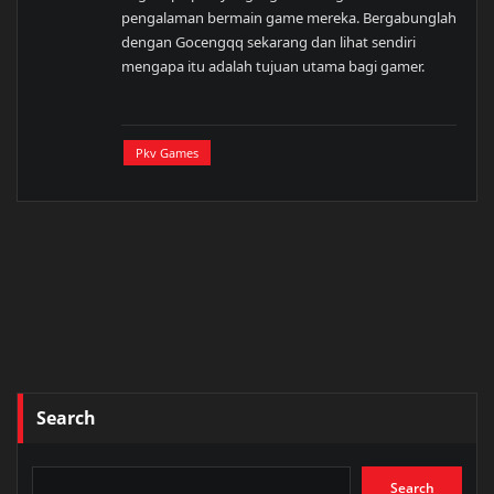
pengalaman bermain game mereka. Bergabunglah
dengan Gocengqq sekarang dan lihat sendiri
mengapa itu adalah tujuan utama bagi gamer.
Pkv Games
Search
Search