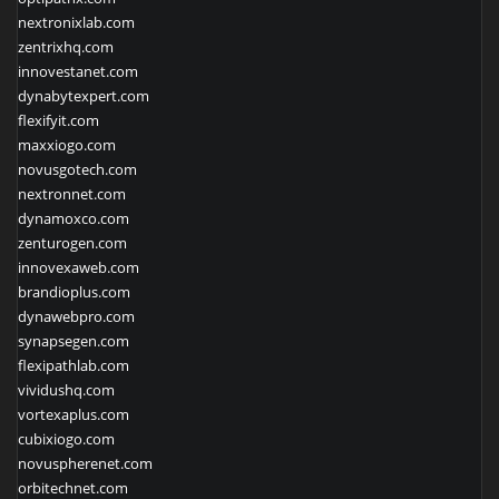
nextronixlab.com
zentrixhq.com
innovestanet.com
dynabytexpert.com
flexifyit.com
maxxiogo.com
novusgotech.com
nextronnet.com
dynamoxco.com
zenturogen.com
innovexaweb.com
brandioplus.com
dynawebpro.com
synapsegen.com
flexipathlab.com
vividushq.com
vortexaplus.com
cubixiogo.com
novuspherenet.com
orbitechnet.com