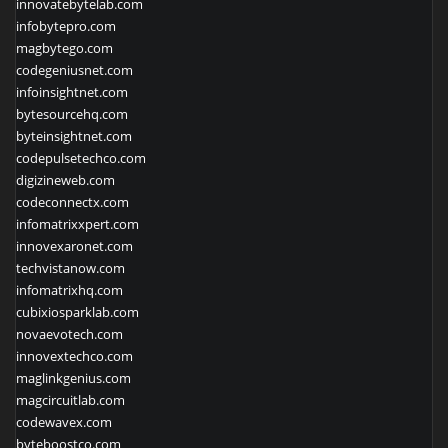
innovatebytelab.com
infobytepro.com
magbytego.com
codegeniusnet.com
infoinsightnet.com
bytesourcehq.com
byteinsightnet.com
codepulsetechco.com
digizineweb.com
codeconnectx.com
infomatrixxpert.com
innovexaronet.com
techvistanow.com
infomatrixhq.com
cubixiosparklab.com
novaevotech.com
innovextechco.com
maglinkgenius.com
magcircuitlab.com
codewavex.com
byteboostco.com