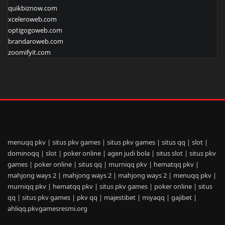
quikbiznow.com
xceleroweb.com
optigogoweb.com
brandaroweb.com
zoomifyit.com
menuqq pkv
|
situs pkv games
|
situs pkv games
|
situs qq
|
slot
|
dominoqq
|
slot
|
poker online
|
agen judi bola
|
situs slot
|
situs pkv
games
|
poker online
|
situs qq
|
murniqq pkv
|
hematqq pkv
|
mahjong ways 2
|
mahjong ways 2
|
mahjong ways 2
|
menuqq pkv
|
murniqq pkv
|
hematqq pkv
|
situs pkv games
|
poker online
|
situs
qq
|
situs pkv games
|
pkv qq
|
majestibet
|
miyaqq
|
gajibet
|
ahliqq.pkvgamesresmi.org