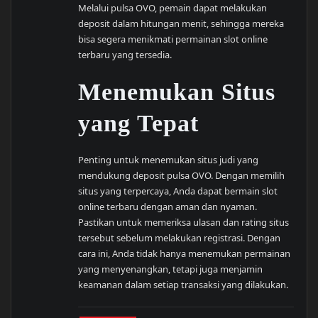
Melalui pulsa OVO, pemain dapat melakukan
deposit dalam hitungan menit, sehingga mereka
bisa segera menikmati permainan slot online
terbaru yang tersedia.
Menemukan Situs
yang Tepat
Penting untuk menemukan situs judi yang
mendukung deposit pulsa OVO. Dengan memilih
situs yang terpercaya, Anda dapat bermain slot
online terbaru dengan aman dan nyaman.
Pastikan untuk memeriksa ulasan dan rating situs
tersebut sebelum melakukan registrasi. Dengan
cara ini, Anda tidak hanya menemukan permainan
yang menyenangkan, tetapi juga menjamin
keamanan dalam setiap transaksi yang dilakukan.