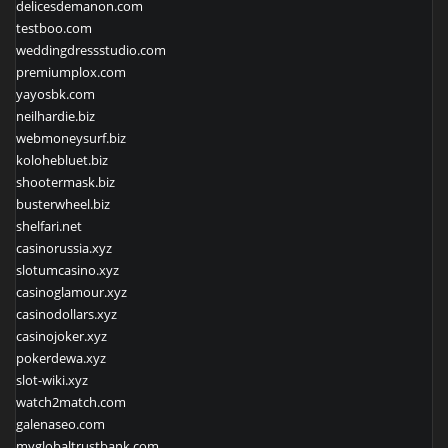
delicesdemanon.com
testboo.com
weddingdressstudio.com
premiumplox.com
yayosbk.com
neilhardie.biz
webmoneysurf.biz
kolohebluet.biz
shootermask.biz
busterwheel.biz
shelfari.net
casinorussia.xyz
slotumcasino.xyz
casinoglamour.xyz
casinodollars.xyz
casinojoker.xyz
pokerdewa.xyz
slot-wiki.xyz
watch2match.com
galenaseo.com
myglobaltrustbank.com