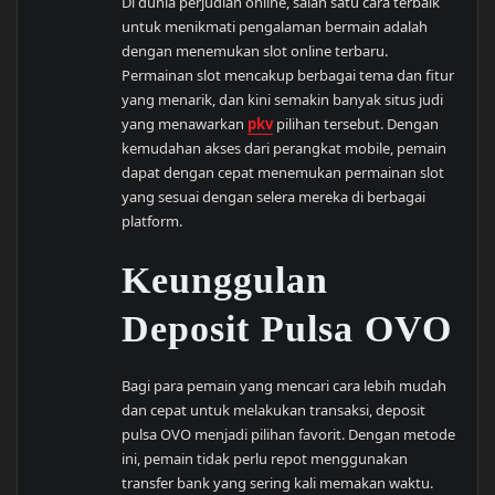
Di dunia perjudian online, salah satu cara terbaik
untuk menikmati pengalaman bermain adalah
dengan menemukan slot online terbaru.
Permainan slot mencakup berbagai tema dan fitur
yang menarik, dan kini semakin banyak situs judi
yang menawarkan
pkv
pilihan tersebut. Dengan
kemudahan akses dari perangkat mobile, pemain
dapat dengan cepat menemukan permainan slot
yang sesuai dengan selera mereka di berbagai
platform.
Keunggulan
Deposit Pulsa OVO
Bagi para pemain yang mencari cara lebih mudah
dan cepat untuk melakukan transaksi, deposit
pulsa OVO menjadi pilihan favorit. Dengan metode
ini, pemain tidak perlu repot menggunakan
transfer bank yang sering kali memakan waktu.