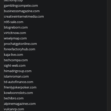
techonly.top
gamblingcompete.com
businesssmagazine.com
creativeinternetmedia.com
n95-sale.com
blogreborn.com
virtcitnow.com
wiselymap.com
prochatgptonline.com
forexfactoryhub.com
kaja-live.com
techcompa.com
sight-web.com
himadrigroup.com
islamroman.com
td-autofinance.com
frienlyjokerpoker.com
kowloonnslots.com
techibro.com
alpinemagazines.com
vulcanrp.com