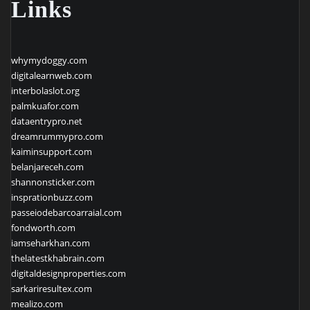
Links
whymydoggy.com
digitalearnweb.com
interbolaslot.org
palmkuafor.com
dataentrypro.net
dreamrummypro.com
kaiminsupport.com
belanjareceh.com
shannonsticker.com
insprationbuzz.com
passeiodebarcoarraial.com
fondworth.com
iamseharkhan.com
thelatestkhabrain.com
digitaldesignproperties.com
sarkariresultex.com
mealizo.com