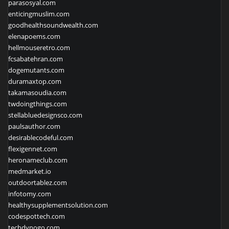
parasosyal.com
enticingmuslim.com
goodhealthsoundwealth.com
elenapoems.com
hellmouseretro.com
fcsabatehran.com
dogemutants.com
duramaxtop.com
takamasoudia.com
twdoingthings.com
stellabluedesignsco.com
paulsauthor.com
desirablecodeful.com
flexigennet.com
heronameclub.com
medmarket.io
outdoortablez.com
infotomy.com
healthysupplementsolution.com
codespottech.com
techdynogo.com